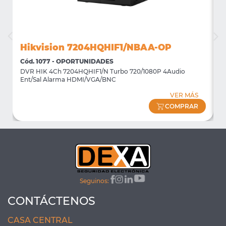
Hikvision 7204HQHIF1/NBAA-OP
Cód. 1077 - OPORTUNIDADES
C
DVR HIK 4Ch 7204HQHIF1/N Turbo 720/1080P 4Audio
M
Ent/Sal Alarma HDMI/VGA/BNC
m
VER MÁS
COMPRAR
Seguinos:
CONTÁCTENOS
CASA CENTRAL