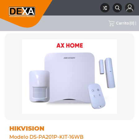
Carrito
(
0
)
RUBRO
01 INTRUSION
SUBRUBRO
CENTRALES DE ALARMA
MARCA
HIKVISION
HIKVISION
Modelo DS-PA201P-KIT-16WB