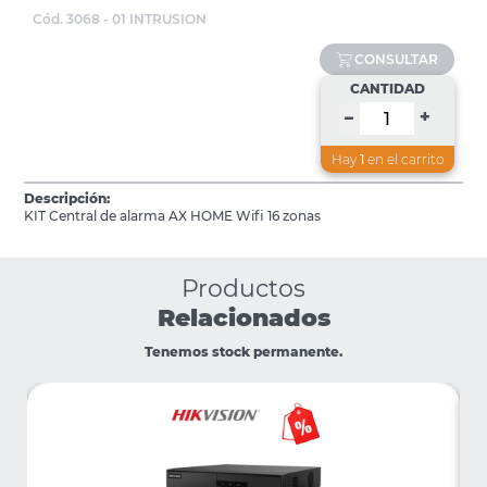
Cód. 3068 - 01 INTRUSION
CONSULTAR
CANTIDAD
+
–
Hay
1
en el carrito
Descripción:
KIT Central de alarma AX HOME Wifi 16 zonas
Productos
Relacionados
Tenemos stock permanente.