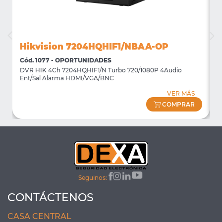
Hikvision 7204HQHIF1/NBAA-OP
Cód. 1077 - OPORTUNIDADES
C
DVR HIK 4Ch 7204HQHIF1/N Turbo 720/1080P 4Audio
M
Ent/Sal Alarma HDMI/VGA/BNC
m
VER MÁS
COMPRAR
Seguinos:
CONTÁCTENOS
CASA CENTRAL