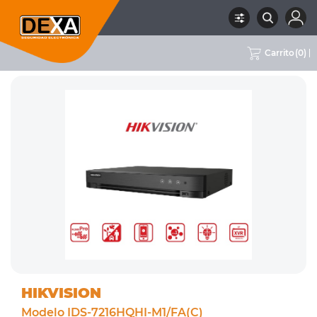
Carrito
(
0
)
RUBRO
02 CCTV
SUBRUBRO
DVRS 16CH
MARCA
HIKVISION
HIKVISION
Modelo IDS-7216HQHI-M1/FA(C)