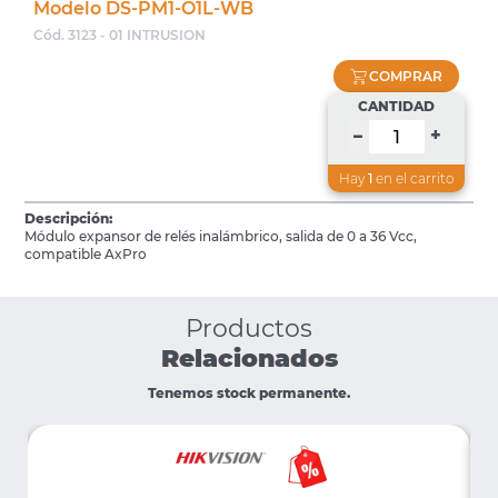
Modelo DS-PM1-O1L-WB
Cód. 3123 - 01 INTRUSION
COMPRAR
CANTIDAD
+
–
Hay
1
en el carrito
Descripción:
Módulo expansor de relés inalámbrico, salida de 0 a 36 Vcc,
compatible AxPro
Productos
Relacionados
Tenemos stock permanente.