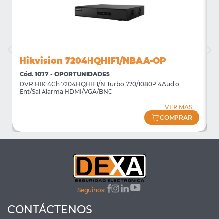
Hikvision 7204HQHIF1/NBAA-OP
Cód. 1077 - OPORTUNIDADES
C
DVR HIK 4Ch 7204HQHIF1/N Turbo 720/1080P 4Audio
M
Ent/Sal Alarma HDMI/VGA/BNC
m
VER MÁS
COMPRAR
Seguinos:
CONTÁCTENOS