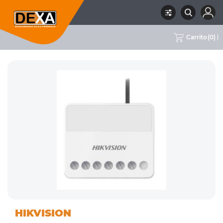
Carrito
(
0
)
01
DETECTORES VARIOS,
RUBRO
SUBRUBRO
MARCA
HIKVISION
INTRUSION
MÓDULOS Y ACCESORIOS
HIKVISION