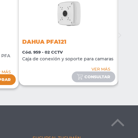
DAHUA PFA121
DAHU
Cód. 959 - 02 CCTV
Cód. 96
o PFA
Caja de conexión y soporte para camaras
Caja de
VER MÁS
R MÁS
CONSULTAR
PRAR
SUCURSAL TUCUMÁN