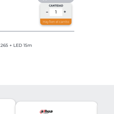
CANTIDAD
+
–
Hay
1
en el carrito
.265 + LED 15m