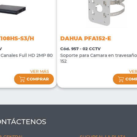
108HS-S3/H
DAHUA PFA152-E
V
Cód. 957 - 02 CCTV
Canales Full HD 2MP 80
Soporte para Camara en travesañ
152
VER MÁS
VE
COMPRAR
COM
ONTÁCTENOS
A CENTRAL
SUCURSAL LA PLATA