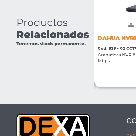
Productos
Relacionados
DAHUA IPC-HFW1239S1P-LED-
DAHUA NVR1
0280-S5
Tenemos stock permanente.
Cód. 933 - 02 CCT
Cód. 2381 - 02 CCTV
Grabadora NVR 8 
Camara IP Bullet Full Color 2Mpx H.265 +
Mbps
LED 15mts lente 2.8mm
VER MÁS
COMPRAR
C
CAS