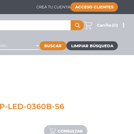
CREÁ TU CUENTA
ACCESO CLIENTES
Carrito
(
0
)
do...
BUSCAR
P-LED-0360B-S6
CONSULTAR