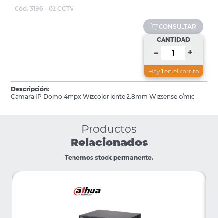
Cód. 3196 - 02 CCTV
CONSULTAR
CANTIDAD
+
–
Hay
1
en el carrito
Descripción:
Camara IP Domo 4mpx Wizcolor lente 2.8mm Wizsense c/mic
Productos
Relacionados
Tenemos stock permanente.