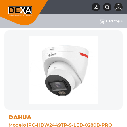
Carrito
(
0
)
RUBRO
02 CCTV
SUBRUBRO
CAMARAS IP COLOR 24/7
MARCA
DAHUA
DAHUA
Modelo IPC-HDW2449TP-S-LED-0280B-PRO