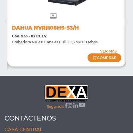
DAHUA NVR1108HS-S3/H
Cód. 933 - 02 CCTV
C
Grabadora NVR 8 Canales Full HD 2MP 80 Mbps
S
VER MÁS
COMPRAR
Seguinos:
CONTÁCTENOS
CASA CENTRAL