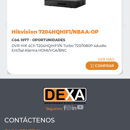
Hikvision 7204HQHIF1/NBAA-OP
Cód. 1077 - OPORTUNIDADES
C
DVR HIK 4Ch 7204HQHIF1/N Turbo 720/1080P 4Audio
M
Ent/Sal Alarma HDMI/VGA/BNC
m
VER MÁS
COMPRAR
Seguinos:
CONTÁCTENOS