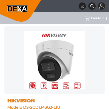
Carrito
(
0
)
RUBRO
02 CCTV
SUBRUBRO
CÁMARAS IP 4-8MPX
MARCA
HIKVISION
HIKVISION
Modelo DS-2CD1343G2-LIU