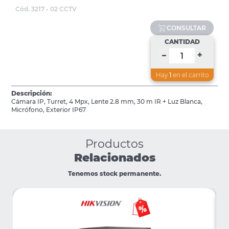
Cód. 3217 - 02 CCTV
CONSULTAR
CANTIDAD
+
–
Hay
1
en el carrito
Descripción:
Cámara IP, Turret, 4 Mpx, Lente 2.8 mm, 30 m IR + Luz Blanca,
Micrófono, Exterior IP67
Productos
Relacionados
Tenemos stock permanente.