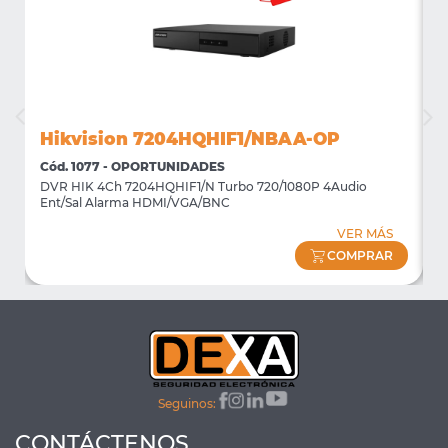
Hikvision 7204HQHIF1/NBAA-OP
Cód. 1077 - OPORTUNIDADES
C
DVR HIK 4Ch 7204HQHIF1/N Turbo 720/1080P 4Audio
M
Ent/Sal Alarma HDMI/VGA/BNC
m
VER MÁS
COMPRAR
Seguinos:
CONTÁCTENOS