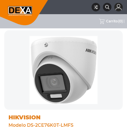
Carrito
(
0
)
RUBRO
02 CCTV
SUBRUBRO
CAMARAS COLOR 24/7
MARCA
HIKVISION
HIKVISION
Modelo DS-2CE76K0T-LMFS