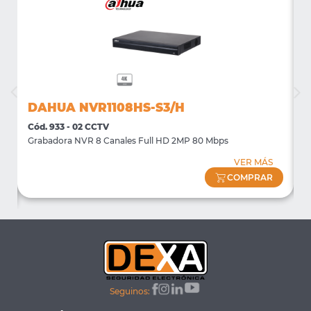
DAHUA NVR1108HS-S3/H
Cód. 933 - 02 CCTV
C
Grabadora NVR 8 Canales Full HD 2MP 80 Mbps
S
VER MÁS
COMPRAR
Seguinos: