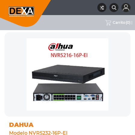
Carrito
(
0
)
RUBRO
02 CCTV
SUBRUBRO
NVRS
MARCA
DAHUA
DAHUA
Modelo NVR5232-16P-EI