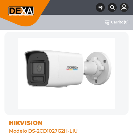
Carrito
(
0
)
RUBRO
02 CCTV
SUBRUBRO
CAMARAS IP COLOR 24/7
MARCA
HIKVISION
HIKVISION
Modelo DS-2CD1027G2H-LIU