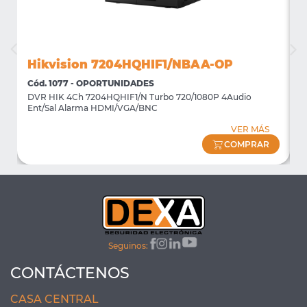
Hikvision 7204HQHIF1/NBAA-OP
Cód. 1077 - OPORTUNIDADES
C
DVR HIK 4Ch 7204HQHIF1/N Turbo 720/1080P 4Audio
M
Ent/Sal Alarma HDMI/VGA/BNC
m
VER MÁS
COMPRAR
Seguinos:
CONTÁCTENOS
CASA CENTRAL