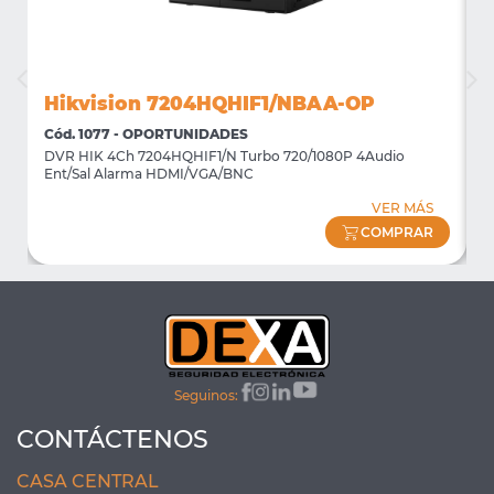
Hikvision 7204HQHIF1/NBAA-OP
Cód. 1077 - OPORTUNIDADES
C
DVR HIK 4Ch 7204HQHIF1/N Turbo 720/1080P 4Audio
M
Ent/Sal Alarma HDMI/VGA/BNC
m
VER MÁS
COMPRAR
Seguinos:
CONTÁCTENOS
CASA CENTRAL