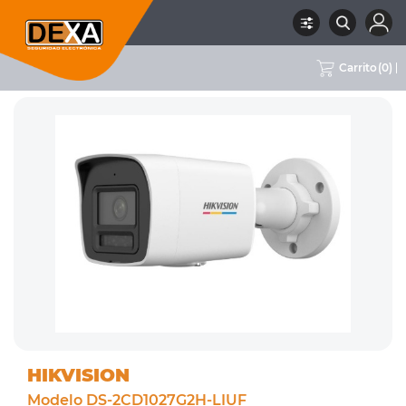
Carrito
(
0
)
RUBRO
02 CCTV
SUBRUBRO
CAMARAS IP COLOR 24/7
MARCA
HIKVISION
HIKVISION
Modelo DS-2CD1027G2H-LIUF