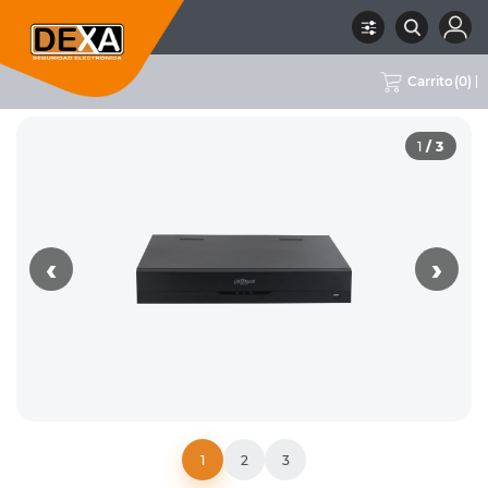
Carrito
(
0
)
RUBRO
02 CCTV
SUBRUBRO
NVRS
MARCA
DAHUA
1
/ 3
‹
›
1
2
3