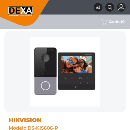
Carrito
(
0
)
RUBRO
02 CCTV
SUBRUBRO
PORTEROS VISORES
MARCA
HIKVISION
HIKVISION
Modelo DS-KIS606-P