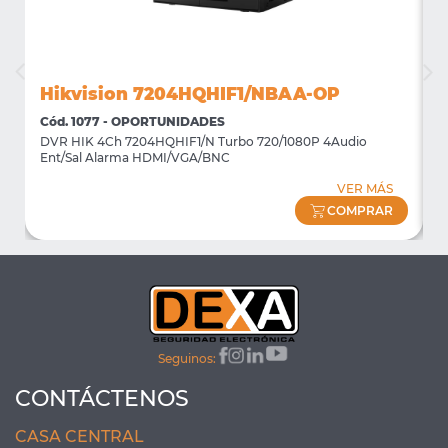
Hikvision 7204HQHIF1/NBAA-OP
Cód. 1077 - OPORTUNIDADES
C
DVR HIK 4Ch 7204HQHIF1/N Turbo 720/1080P 4Audio
M
Ent/Sal Alarma HDMI/VGA/BNC
m
VER MÁS
COMPRAR
Seguinos:
CONTÁCTENOS
CASA CENTRAL