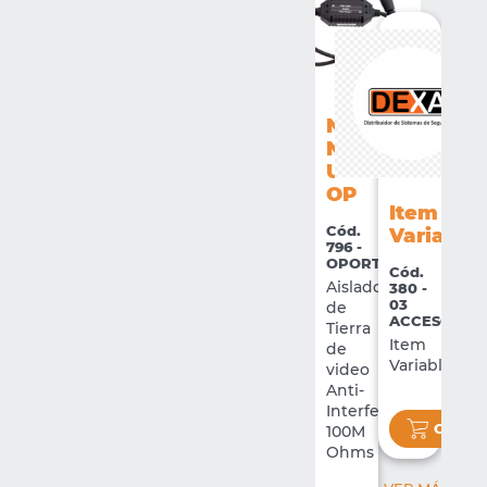
NX-
N-
UTP1201XP-
OP
Item
Cód.
Variable
796 -
OPORTUNIDADES
Cód.
Aislador
380 -
03
de
ACCESORIO
Tierra
Item
de
Variable
video
Anti-
VER 
Interferencia
COMP
100M
Ohms