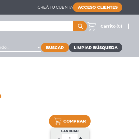
CREÁ TU CUENTA
ACCESO CLIENTES
Carrito
(
0
)
do...
BUSCAR
o
COMPRAR
CANTIDAD
+
–