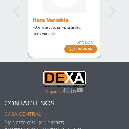
io
Item Variable
Ajuste d
ORIOS
Cód. 380 - 03 ACCESORIOS
Cód. 3360 -
Item Variable
DIFDECAMB
VER MÁS
VER MÁS
COMPRAR
COMPRAR
Seguinos:
CONTÁCTENOS
CASA CENTRAL
(011) 3970-6392 - (011) 21966477