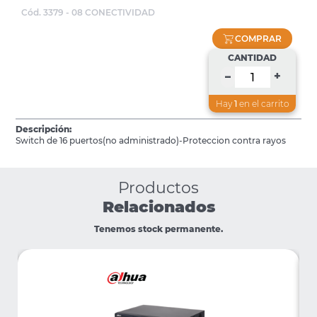
Cód. 3379 - 08 CONECTIVIDAD
COMPRAR
CANTIDAD
+
–
Hay
1
en el carrito
Descripción:
Switch de 16 puertos(no administrado)-Proteccion contra rayos
Productos
Relacionados
Tenemos stock permanente.