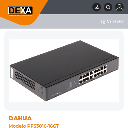
Carrito
(
0
)
RUBRO
08 CONECTIVIDAD
SUBRUBRO
SWITCHES
MARCA
DAHUA
DAHUA
Modelo PFS3016-16GT