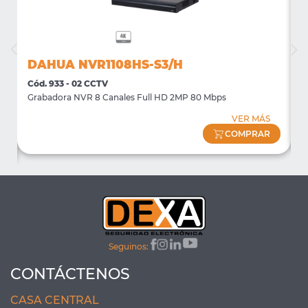
DAHUA NVR1108HS-S3/H
Cód. 933 - 02 CCTV
C
Grabadora NVR 8 Canales Full HD 2MP 80 Mbps
S
VER MÁS
COMPRAR
Seguinos:
CONTÁCTENOS
CASA CENTRAL