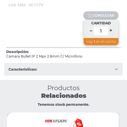
Cód. 3382 - 02 CCTV
CONSULTAR
CANTIDAD
+
–
Hay
1
en el carrito
Descripción:
Camara Bullet IP 2 Mpx 2.8mm C/ Microfono
Características:
Productos
Relacionados
Tenemos stock permanente.