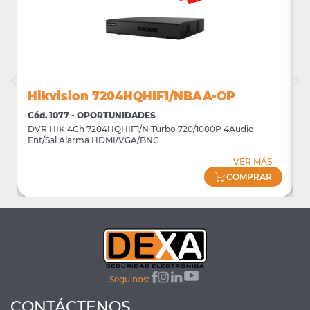
Hikvision 7204HQHIF1/NBAA-OP
Cód. 1077 - OPORTUNIDADES
C
DVR HIK 4Ch 7204HQHIF1/N Turbo 720/1080P 4Audio
M
Ent/Sal Alarma HDMI/VGA/BNC
m
VER MÁS
COMPRAR
Seguinos:
CONTÁCTENOS