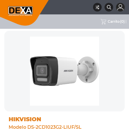
Carrito
(
0
)
RUBRO
02 CCTV
SUBRUBRO
CÁMARAS IP 1-3MPX
MARCA
HIKVISION
HIKVISION
Modelo DS-2CD1023G2-LIUF/SL