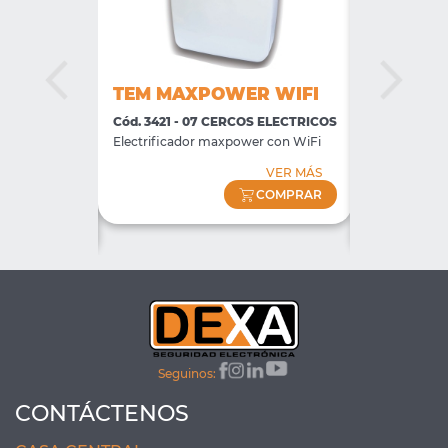
TEM MAXPOWER WIFI
TEM TX-
S
Cód. 3421 - 07 CERCOS ELECTRICOS
Cód. 3614 -
ELECTRICOS
Electrificador maxpower con WiFi
3 Botones
Llavero Tran
VER MÁS
433mhz
COMPRAR
VER MÁS
COMPRAR
Seguinos:
CONTÁCTENOS