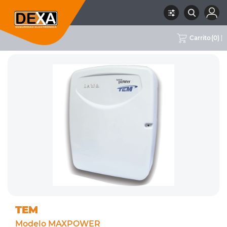
Carrito
(
0
)
RUBRO
07 CERCOS ELECTRICOS
SUBRUBRO
ENERGIZADORES
MARCA
TEM
TEM
Modelo MAXPOWER