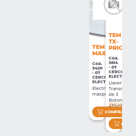
TEM
TX-
TEM
PRICE
MAXPOWER
Cód.
3614
Cód.
- 07
3420
CERCOS
- 07
ELECTRICOS
CERCOS
ELECTRICOS
Llavero
Electrificador
Transmisor
maxpower
de 3
Botones
VER MÁS
433mhz
COMPRAR
VER 
COMP