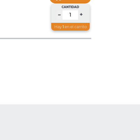
CANTIDAD
+
–
Hay
1
en el carrito