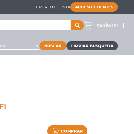
CREÁ TU CUENTA
ACCESO CLIENTES
Carrito
(
0
)
do...
BUSCAR
FI
COMPRAR