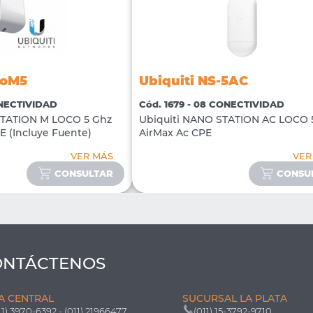
coM5
Ubiquiti NS-5AC
ONECTIVIDAD
Cód. 1679 - 08 CONECTIVIDAD
STATION M LOCO 5 Ghz
Ubiquiti NANO STATION AC LOCO 
E (Incluye Fuente)
AirMax Ac CPE
VER MÁS
VER
CONSULTAR
CONSU
ONTÁCTENOS
A CENTRAL
SUCURSAL LA PLATA
11) 3970-6392 - (011) 21966477
(011) 15-3792-9710