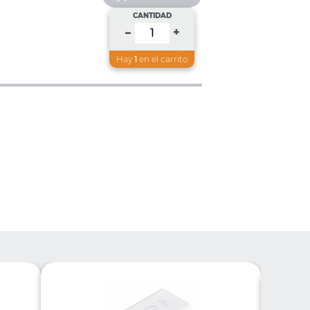
CANTIDAD
+
–
Hay
1
en el carrito