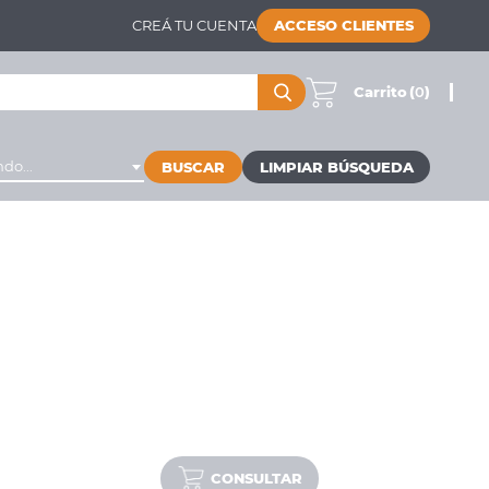
CREÁ TU CUENTA
ACCESO CLIENTES
Carrito
(
0
)
do...
BUSCAR
CONSULTAR