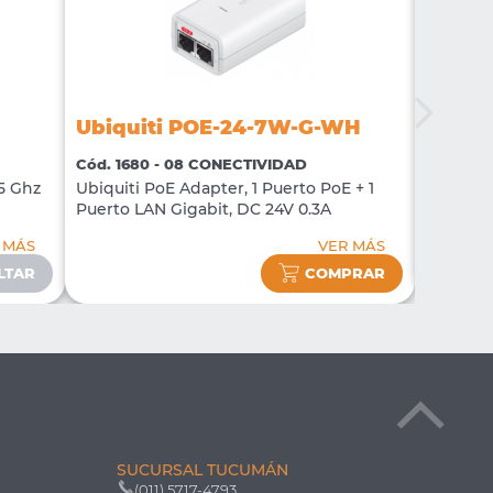
Ubiquiti POE-24-7W-G-WH
Ubiqu
Cód. 1680 - 08 CONECTIVIDAD
Cód. 25
5 Ghz
Ubiquiti PoE Adapter, 1 Puerto PoE + 1
POE INJ
Puerto LAN Gigabit, DC 24V 0.3A
 MÁS
VER MÁS
LTAR
COMPRAR
SUCURSAL TUCUMÁN
(011) 5717-4793