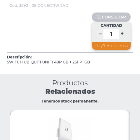
Cód. 3592 - 08 CONECTIVIDAD
CONSULTAR
CANTIDAD
+
–
Hay
1
en el carrito
Descripción:
SWITCH UBIQUITI UNIFI 48P GB + 2SFP 1GB
Productos
Relacionados
Tenemos stock permanente.