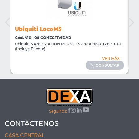
Ubiquiti LocoM5
U
Cód. 416 - 08 CONECTIVIDAD
Có
Ubiquiti NANO STATION M LOCO 5 Ghz AirMax 13 dBi CPE
Ub
(Incluye Fuente)
S
VER MÁS
R
CONSULTAR
Seguinos:
CONTÁCTENOS
CASA CENTRAL