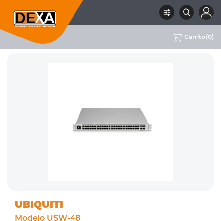
Carrito
(
0
)
RUBRO
08 CONECTIVIDAD
SUBRUBRO
SWITCHES
MARCA
UBIQUITI
UBIQUITI
Modelo USW-48