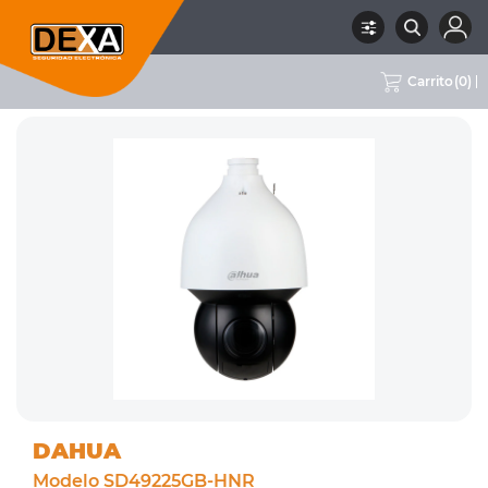
Carrito
(
0
)
RUBRO
02 CCTV
SUBRUBRO
CÁMARAS PTZ
MARCA
DAHUA
DAHUA
Modelo SD49225GB-HNR