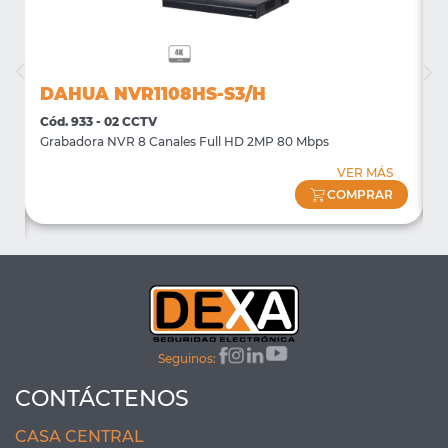
DAHUA NVR1108HS-S3/H
Cód. 933 - 02 CCTV
C
Grabadora NVR 8 Canales Full HD 2MP 80 Mbps
S
VER MÁS
COMPRAR
Seguinos:
CONTÁCTENOS
CASA CENTRAL