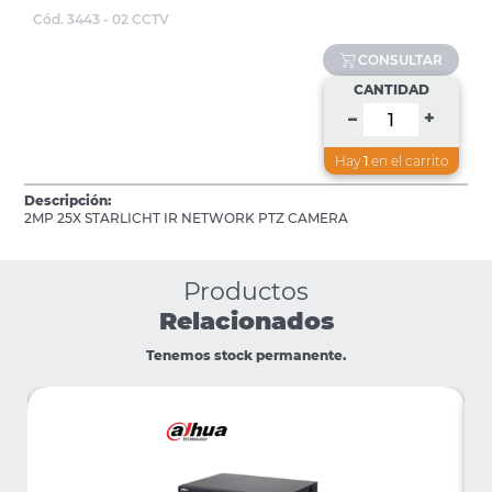
Cód. 3443 - 02 CCTV
CONSULTAR
CANTIDAD
+
–
Hay
1
en el carrito
Descripción:
2MP 25X STARLICHT IR NETWORK PTZ CAMERA
Productos
Relacionados
Tenemos stock permanente.