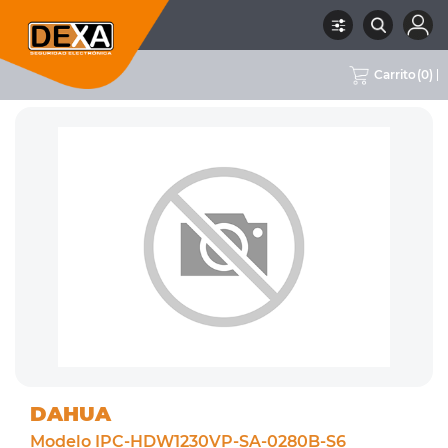
Carrito
(
0
)
RUBRO
02 CCTV
SUBRUBRO
CÁMARAS IP 1-3MPX
MARCA
DAHUA
DAHUA
Modelo IPC-HDW1230VP-SA-0280B-S6