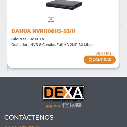
DAHUA NVR1108HS-S3/H
Cód. 933 - 02 CCTV
C
Grabadora NVR 8 Canales Full HD 2MP 80 Mbps
S
VER MÁS
COMPRAR
Seguinos:
CONTÁCTENOS