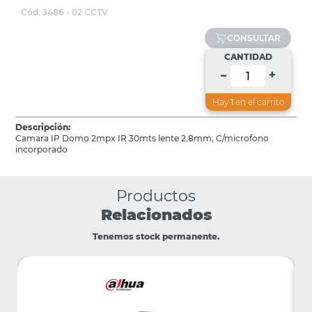
Cód. 3486 - 02 CCTV
CONSULTAR
CANTIDAD
+
–
Hay
1
en el carrito
Descripción:
Camara IP Domo 2mpx IR 30mts lente 2.8mm, C/microfono
incorporado
Productos
Relacionados
Tenemos stock permanente.