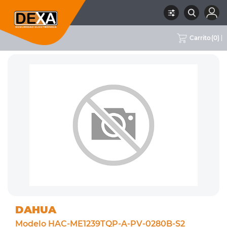
Carrito
(
0
)
RUBRO
02 CCTV
SUBRUBRO
CÁMARAS 2MPX
MARCA
DAHUA
DAHUA
Modelo HAC-ME1239TQP-A-PV-0280B-S2