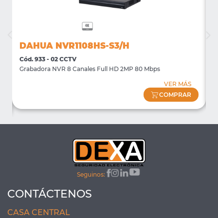
DAHUA NVR1108HS-S3/H
Cód. 933 - 02 CCTV
C
Grabadora NVR 8 Canales Full HD 2MP 80 Mbps
S
VER MÁS
COMPRAR
Seguinos:
CONTÁCTENOS
CASA CENTRAL