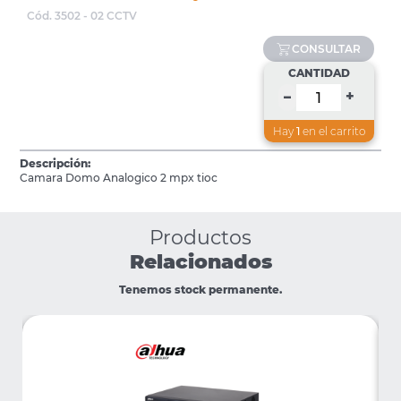
Cód. 3502 - 02 CCTV
CONSULTAR
CANTIDAD
+
–
Hay
1
en el carrito
Descripción:
Camara Domo Analogico 2 mpx tioc
Productos
Relacionados
Tenemos stock permanente.