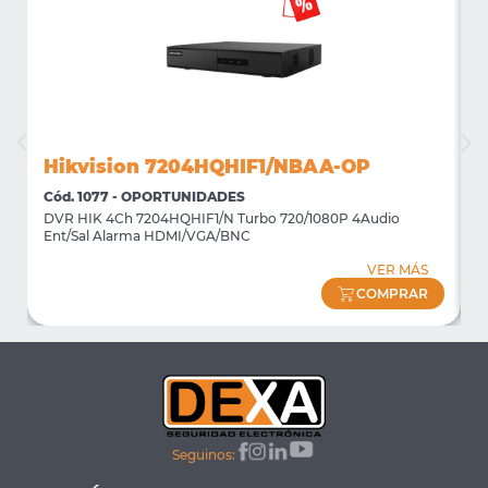
Hikvision 7204HQHIF1/NBAA-OP
Cód. 1077 - OPORTUNIDADES
C
DVR HIK 4Ch 7204HQHIF1/N Turbo 720/1080P 4Audio
M
Ent/Sal Alarma HDMI/VGA/BNC
m
VER MÁS
COMPRAR
Seguinos: