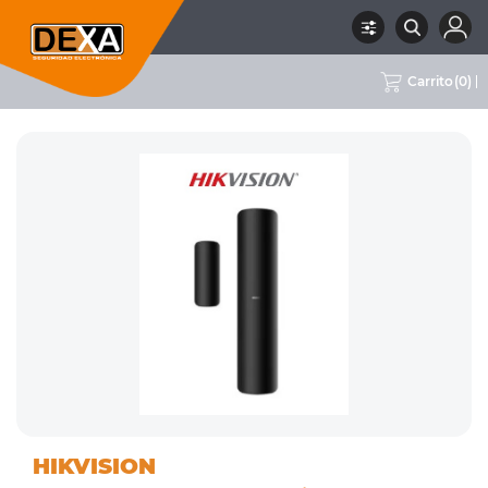
Carrito
(
0
)
01
DETECTORES
RUBRO
SUBRUBRO
MARCA
HIKVISION
INTRUSION
INALÁMBRICOS
HIKVISION