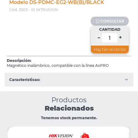
Modelo DS-PDMC-EG2-WB(B)/BLACK
Cód. 3503 - 01 INTRUSION
CONSULTAR
CANTIDAD
+
–
Hay
1
en el carrito
Descripción:
Magnético inalámbrico, compatible con la línea AxPRO
Características:
Productos
Relacionados
Tenemos stock permanente.