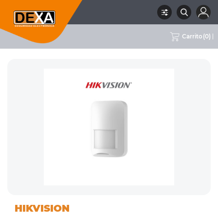
Carrito
(
0
)
01
DETECTORES DE
RUBRO
SUBRUBRO
MARCA
HIKVISION
INTRUSION
INTERIOR
HIKVISION