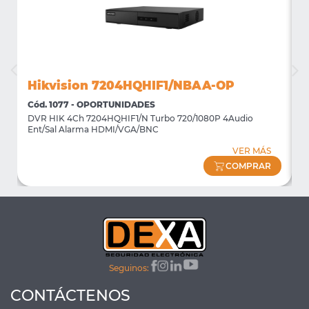
Hikvision 7204HQHIF1/NBAA-OP
Cód. 1077 - OPORTUNIDADES
C
DVR HIK 4Ch 7204HQHIF1/N Turbo 720/1080P 4Audio
M
Ent/Sal Alarma HDMI/VGA/BNC
m
VER MÁS
COMPRAR
Seguinos:
CONTÁCTENOS