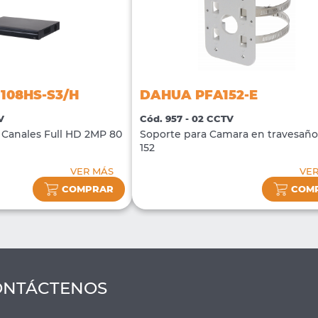
108HS-S3/H
DAHUA PFA152-E
V
Cód. 957 - 02 CCTV
Canales Full HD 2MP 80
Soporte para Camara en travesañ
152
VER MÁS
VE
COMPRAR
COM
ONTÁCTENOS