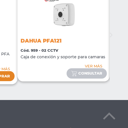
DAHUA PFA121
DAHU
Cód. 959 - 02 CCTV
Cód. 96
o PFA
Caja de conexión y soporte para camaras
Caja de
VER MÁS
R MÁS
CONSULTAR
PRAR