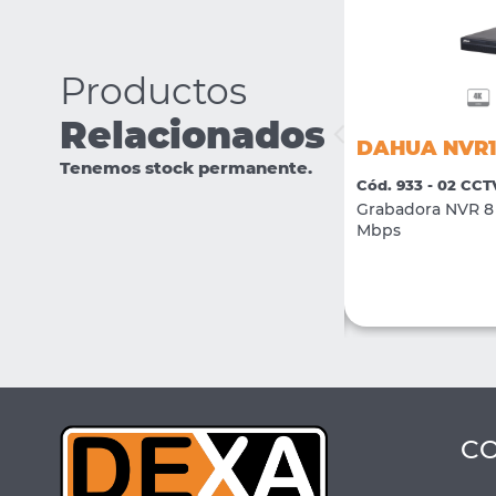
Productos
Relacionados
DAHUA IPC-HFW1239S1P-LED-
DAHUA NVR1
0280-S5
Tenemos stock permanente.
Cód. 933 - 02 CCT
Cód. 2381 - 02 CCTV
Grabadora NVR 8 
Camara IP Bullet Full Color 2Mpx H.265 +
Mbps
LED 15mts lente 2.8mm
VER MÁS
COMPRAR
C