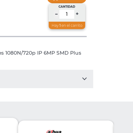
CANTIDAD
+
–
Hay
1
en el carrito
es 1080N/720p IP 6MP SMD Plus