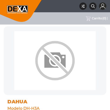
Carrito
(
0
)
RUBRO
02 CCTV
SUBRUBRO
CÁMARAS WIFI
MARCA
DAHUA
DAHUA
Modelo DH-H3A