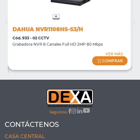
DAHUA NVR1108HS-S3/H
Cód. 933 - 02 CCTV
C
Grabadora NVR 8 Canales Full HD 2MP 80 Mbps
S
VER MÁS
COMPRAR
Seguinos:
CONTÁCTENOS
CASA CENTRAL