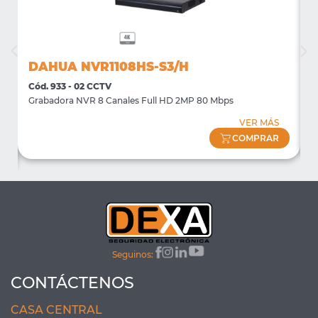
DAHUA NVR1108HS-S3/H
Cód. 933 - 02 CCTV
C
Grabadora NVR 8 Canales Full HD 2MP 80 Mbps
S
VER MÁS
COMPRAR
Seguinos:
CONTÁCTENOS
CASA CENTRAL