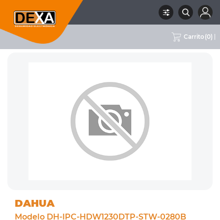
Carrito
(
0
)
RUBRO
02 CCTV
SUBRUBRO
CÁMARAS WIFI
MARCA
DAHUA
DAHUA
Modelo DH-IPC-HDW1230DTP-STW-0280B