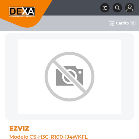
Carrito
(
0
)
RUBRO
02 CCTV
SUBRUBRO
CÁMARAS WIFI
MARCA
EZVIZ
EZVIZ
Modelo CS-H3C-R100-1J4WKFL