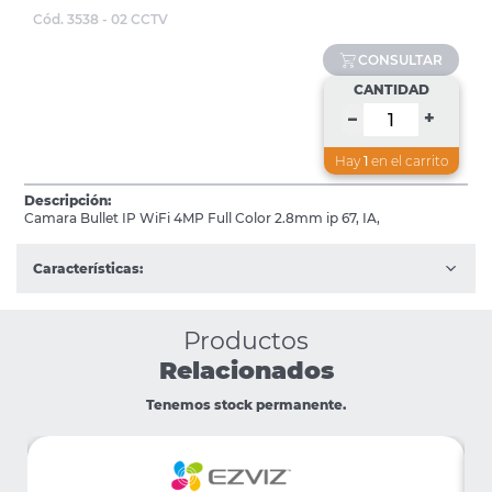
Cód. 3538 - 02 CCTV
CONSULTAR
CANTIDAD
+
–
Hay
1
en el carrito
Descripción:
Camara Bullet IP WiFi 4MP Full Color 2.8mm ip 67, IA,
Características:
Productos
Relacionados
Tenemos stock permanente.