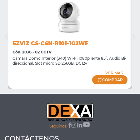
EZVIZ CS-C6N-R101-1G2WF
Cód. 2036 - 02 CCTV
C
Cámara Domo Interior (340) Wi-Fi 1080p lente 85º, Audio Bi-
C
direccional, Slot micro SD 256GB, DC12v
G
VER MÁS
COMPRAR
Seguinos:
CONTÁCTENOS