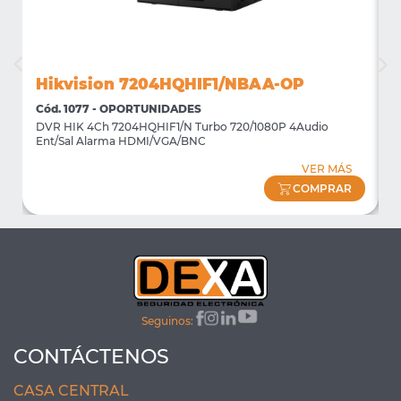
Hikvision 7204HQHIF1/NBAA-OP
Cód. 1077 - OPORTUNIDADES
C
DVR HIK 4Ch 7204HQHIF1/N Turbo 720/1080P 4Audio
M
Ent/Sal Alarma HDMI/VGA/BNC
m
VER MÁS
COMPRAR
Seguinos:
CONTÁCTENOS
CASA CENTRAL