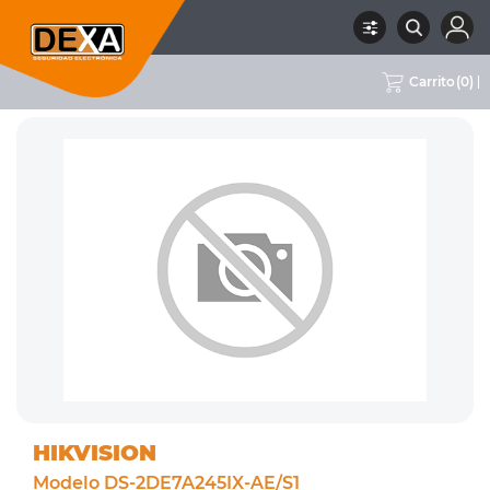
Carrito
(
0
)
RUBRO
02 CCTV
SUBRUBRO
CÁMARAS PTZ
MARCA
HIKVISION
HIKVISION
Modelo DS-2DE7A245IX-AE/S1