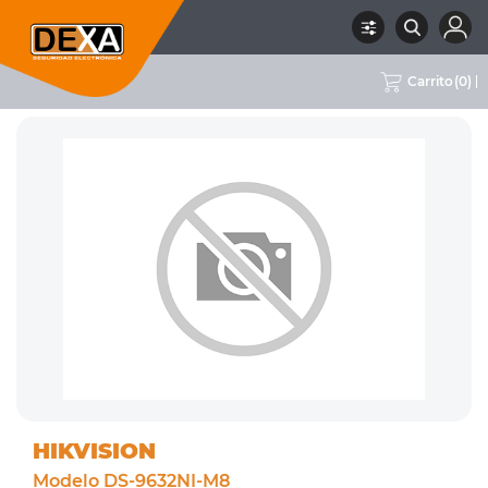
Carrito
(
0
)
RUBRO
02 CCTV
SUBRUBRO
NVRS
MARCA
HIKVISION
HIKVISION
Modelo DS-9632NI-M8