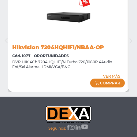
Hikvision 7204HQHIF1/NBAA-OP
Cód. 1077 - OPORTUNIDADES
C
DVR HIK 4Ch 7204HQHIF1/N Turbo 720/1080P 4Audio
M
Ent/Sal Alarma HDMI/VGA/BNC
m
VER MÁS
COMPRAR
Seguinos: