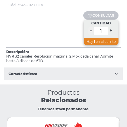
Cód. 3543 - 02 CCTV
CONSULTAR
CANTIDAD
+
–
Hay
1
en el carrito
Descripción:
NVR 32 canales Resolución maxima 12 Mpx cada canal. Admite
hasta 8 discos de 6TB.
Características:
Productos
Relacionados
Tenemos stock permanente.