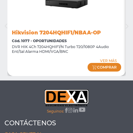
Hikvision 7204HQHIF1/NBAA-OP
Cód. 1077 - OPORTUNIDADES
C
DVR HIK 4Ch 7204HQHIF1/N Turbo 720/1080P 4Audio
M
Ent/Sal Alarma HDMI/VGA/BNC
m
VER MÁS
COMPRAR
Seguinos:
CONTÁCTENOS