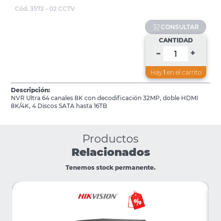
Cód. 3572 - 02 CCTV
CONSULTAR
CANTIDAD
+
–
Hay
1
en el carrito
Descripción:
NVR Ultra 64 canales 8K con decodificación 32MP, doble HDMI
8K/4K, 4 Discos SATA hasta 16TB
Productos
Relacionados
Tenemos stock permanente.