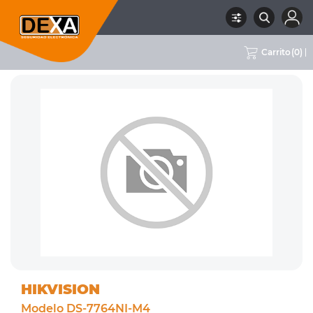
Carrito
(
0
)
RUBRO
02 CCTV
SUBRUBRO
NVRS
MARCA
HIKVISION
HIKVISION
Modelo DS-7764NI-M4