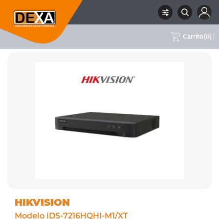
Carrito
(
0
)
RUBRO
02 CCTV
SUBRUBRO
DVRS 16CH
MARCA
HIKVISION
HIKVISION
Modelo iDS-7216HQHI-M1/XT