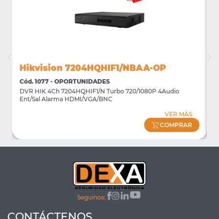
Hikvision 7204HQHIF1/NBAA-OP
Cód. 1077 - OPORTUNIDADES
C
DVR HIK 4Ch 7204HQHIF1/N Turbo 720/1080P 4Audio
M
Ent/Sal Alarma HDMI/VGA/BNC
m
VER MÁS
COMPRAR
Seguinos:
CONTÁCTENOS