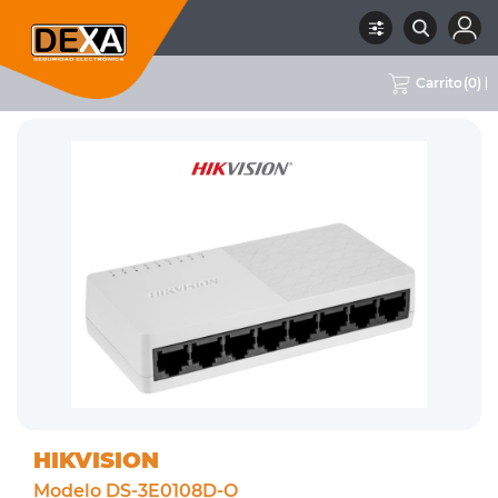
Carrito
(
0
)
RUBRO
08 CONECTIVIDAD
SUBRUBRO
SWITCHES
MARCA
HIKVISION
HIKVISION
Modelo DS-3E0108D-O