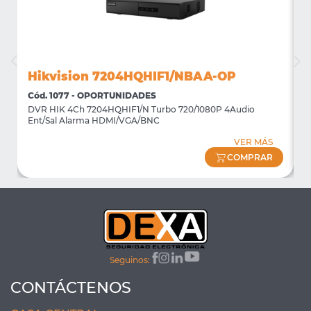
Hikvision 7204HQHIF1/NBAA-OP
Cód. 1077 - OPORTUNIDADES
C
DVR HIK 4Ch 7204HQHIF1/N Turbo 720/1080P 4Audio
M
Ent/Sal Alarma HDMI/VGA/BNC
m
VER MÁS
COMPRAR
Seguinos:
CONTÁCTENOS