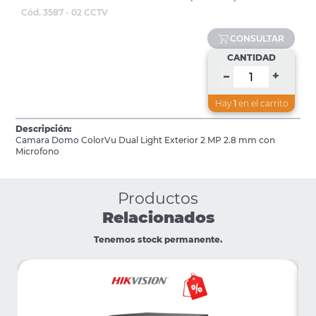
Cód. 3587 - 02 CCTV
CONSULTAR
CANTIDAD
+
–
Hay
1
en el carrito
Descripción:
Camara Domo ColorVu Dual Light Exterior 2 MP 2.8 mm con
Microfono
Productos
Relacionados
Tenemos stock permanente.