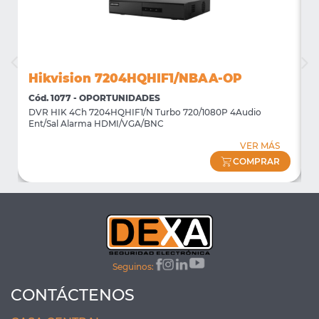
Hikvision 7204HQHIF1/NBAA-OP
Cód. 1077 - OPORTUNIDADES
C
DVR HIK 4Ch 7204HQHIF1/N Turbo 720/1080P 4Audio
M
Ent/Sal Alarma HDMI/VGA/BNC
m
VER MÁS
COMPRAR
Seguinos:
CONTÁCTENOS