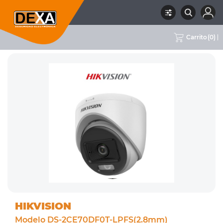
Carrito
(
0
)
RUBRO
02 CCTV
SUBRUBRO
CAMARAS COLOR 24/7
MARCA
HIKVISION
HIKVISION
Modelo DS-2CE70DF0T-LPFS(2.8mm)