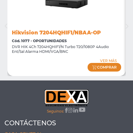
Hikvision 7204HQHIF1/NBAA-OP
Cód. 1077 - OPORTUNIDADES
C
DVR HIK 4Ch 7204HQHIF1/N Turbo 720/1080P 4Audio
M
Ent/Sal Alarma HDMI/VGA/BNC
m
VER MÁS
COMPRAR
Seguinos:
CONTÁCTENOS