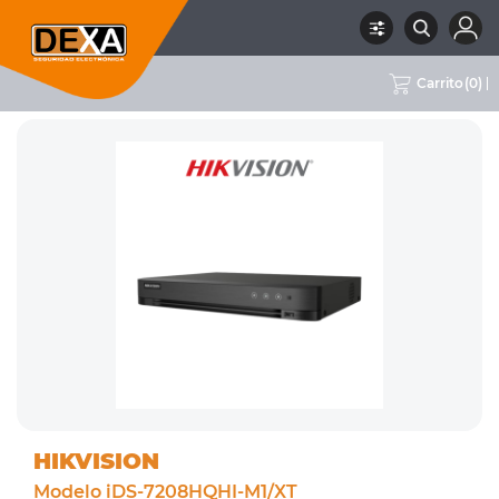
Carrito
(
0
)
RUBRO
02 CCTV
SUBRUBRO
DVRS 8CH
MARCA
HIKVISION
HIKVISION
Modelo iDS-7208HQHI-M1/XT