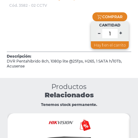
Cód. 3582 - 02 CCTV
COMPRAR
CANTIDAD
+
–
Hay
1
en el carrito
Descripción:
DVR Pentahíbrido 8ch, 1080p lite @25fps, H265, 1 SATA h/10Tb,
Acusense
Productos
Relacionados
Tenemos stock permanente.