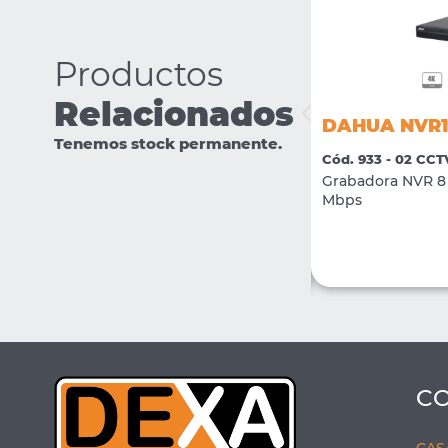
Productos
Relacionados
DAHUA IPC-HFW1239S1P-LED-
DAHUA NVR1
0280-S5
Tenemos stock permanente.
Cód. 933 - 02 CCT
Cód. 2381 - 02 CCTV
Grabadora NVR 8 
Camara IP Bullet Full Color 2Mpx H.265 +
Mbps
LED 15mts lente 2.8mm
VER MÁS
COMPRAR
C
CAS