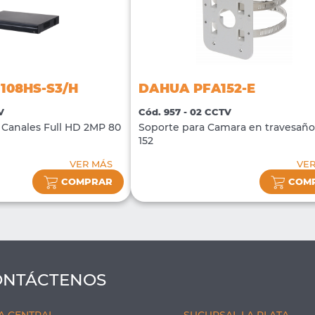
108HS-S3/H
DAHUA PFA152-E
V
Cód. 957 - 02 CCTV
Canales Full HD 2MP 80
Soporte para Camara en travesañ
152
VER MÁS
VE
COMPRAR
COM
ONTÁCTENOS
A CENTRAL
SUCURSAL LA PLATA