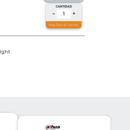
CANTIDAD
+
–
Hay
1
en el carrito
ight