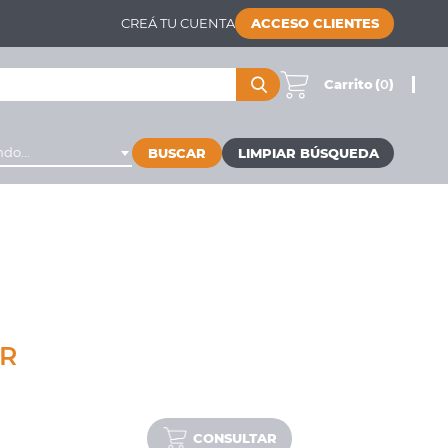
CREÁ TU CUENTA
ACCESO CLIENTES
Carrito
(
0
)
do...
BUSCAR
NR
CONSULTAR