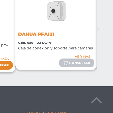
DAHUA PFA121
DAHU
Cód. 959 - 02 CCTV
Cód. 96
o PFA
Caja de conexión y soporte para camaras
Caja de
VER MÁS
R MÁS
CONSULTAR
PRAR
SUCURSAL TUCUMÁN