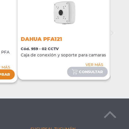
DAHUA PFA121
DAHU
Cód. 959 - 02 CCTV
Cód. 96
o PFA
Caja de conexión y soporte para camaras
Caja de
VER MÁS
R MÁS
CONSULTAR
PRAR
SUCURSAL TUCUMÁN