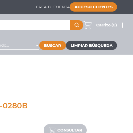
CREÁ TU CUENTA
ACCESO CLIENTES
Carrito
(
0
)
do...
BUSCAR
-0280B
CONSULTAR