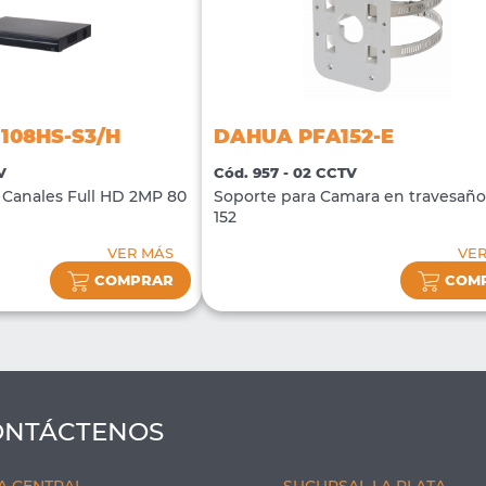
108HS-S3/H
DAHUA PFA152-E
V
Cód. 957 - 02 CCTV
Canales Full HD 2MP 80
Soporte para Camara en travesañ
152
VER MÁS
VE
COMPRAR
COM
ONTÁCTENOS
A CENTRAL
SUCURSAL LA PLATA