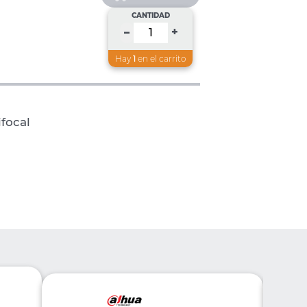
CANTIDAD
+
–
Hay
1
en el carrito
focal