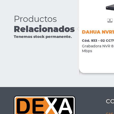
Productos
Relacionados
DAHUA IPC-HFW1239S1P-LED-
DAHUA NVR1
0280-S5
Tenemos stock permanente.
Cód. 933 - 02 CCT
Cód. 2381 - 02 CCTV
Grabadora NVR 8 
Camara IP Bullet Full Color 2Mpx H.265 +
Mbps
LED 15mts lente 2.8mm
VER MÁS
COMPRAR
C
CAS