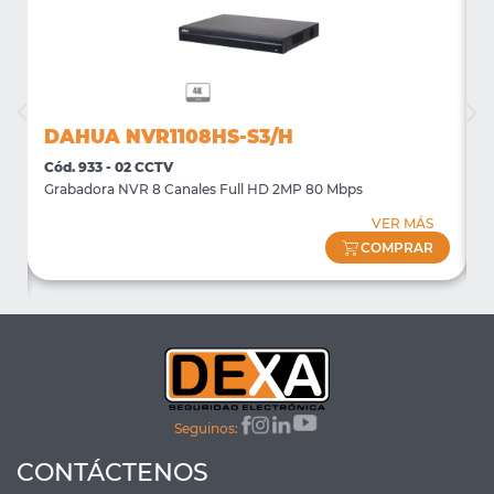
DAHUA NVR1108HS-S3/H
Cód. 933 - 02 CCTV
C
Grabadora NVR 8 Canales Full HD 2MP 80 Mbps
S
VER MÁS
COMPRAR
Seguinos:
CONTÁCTENOS