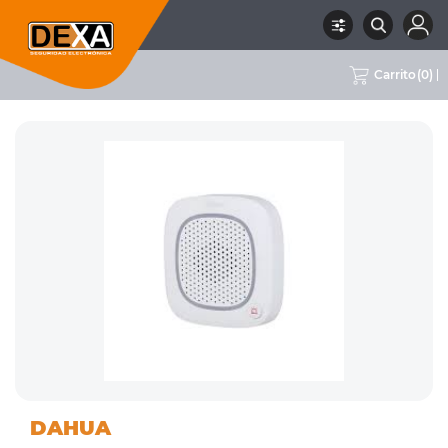
Carrito
(
0
)
01
SIRENAS INTERIOR Y
RUBRO
SUBRUBRO
MARCA
DAHUA
INTRUSION
EXTERIOR
DAHUA