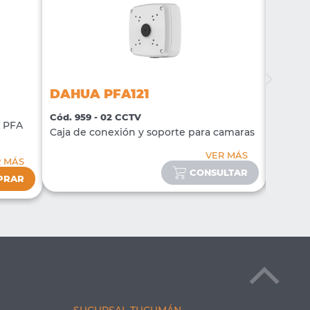
DAHUA PFA121
DAHU
Cód. 959 - 02 CCTV
Cód. 96
o PFA
Caja de conexión y soporte para camaras
Caja de
VER MÁS
R MÁS
CONSULTAR
PRAR
SUCURSAL TUCUMÁN