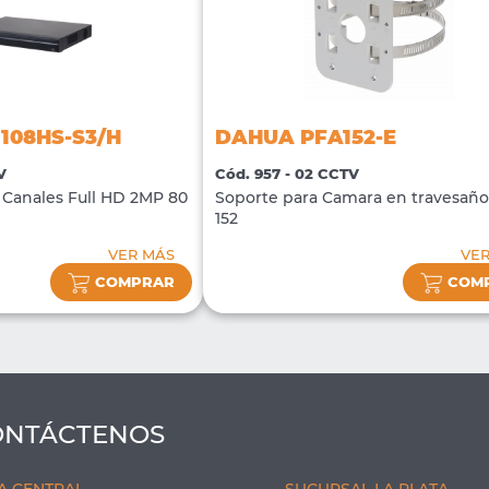
108HS-S3/H
DAHUA PFA152-E
V
Cód. 957 - 02 CCTV
Canales Full HD 2MP 80
Soporte para Camara en travesañ
152
VER MÁS
VE
COMPRAR
COM
ONTÁCTENOS
A CENTRAL
SUCURSAL LA PLATA