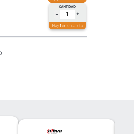
CANTIDAD
+
–
Hay
1
en el carrito
D