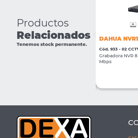
Productos
Relacionados
DAHUA IPC-HFW1239S1P-LED-
DAHUA NVR1
0280-S5
Tenemos stock permanente.
Cód. 933 - 02 CCT
Cód. 2381 - 02 CCTV
Grabadora NVR 8 
Camara IP Bullet Full Color 2Mpx H.265 +
Mbps
LED 15mts lente 2.8mm
VER MÁS
COMPRAR
C
CAS