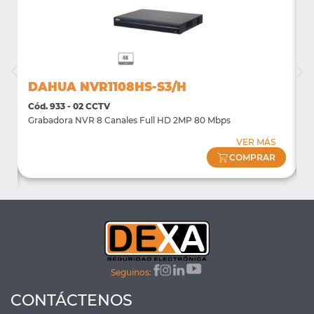
DAHUA NVR1108HS-S3/H
Cód. 933 - 02 CCTV
C
Grabadora NVR 8 Canales Full HD 2MP 80 Mbps
S
VER MÁS
COMPRAR
Seguinos:
CONTÁCTENOS