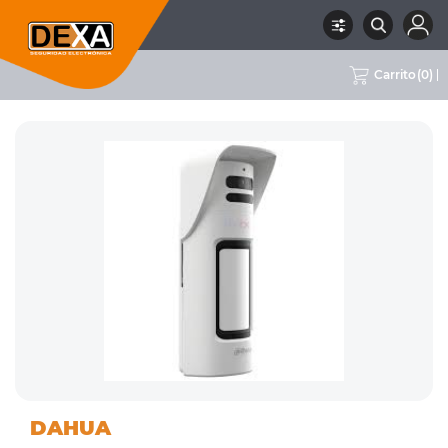
Carrito
(
0
)
01
DETECTORES
RUBRO
SUBRUBRO
MARCA
DAHUA
INTRUSION
INALÁMBRICOS
DAHUA