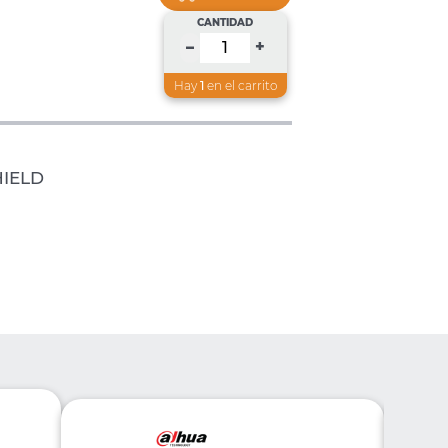
CANTIDAD
+
–
Hay
1
en el carrito
HIELD