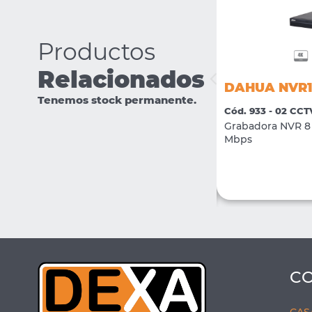
Productos
Relacionados
DAHUA IPC-HFW1239S1P-LED-
DAHUA NVR1
0280-S5
Tenemos stock permanente.
Cód. 933 - 02 CCT
Cód. 2381 - 02 CCTV
Grabadora NVR 8 
Camara IP Bullet Full Color 2Mpx H.265 +
Mbps
LED 15mts lente 2.8mm
VER MÁS
COMPRAR
C
CAS