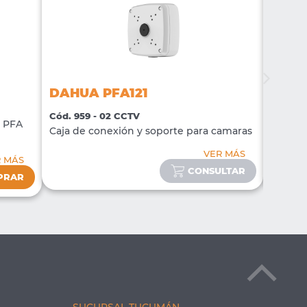
DAHUA PFA121
DAHU
Cód. 959 - 02 CCTV
Cód. 96
o PFA
Caja de conexión y soporte para camaras
Caja de
VER MÁS
R MÁS
CONSULTAR
PRAR
SUCURSAL TUCUMÁN