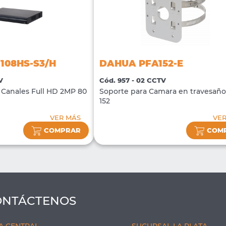
108HS-S3/H
DAHUA PFA152-E
V
Cód. 957 - 02 CCTV
Canales Full HD 2MP 80
Soporte para Camara en travesañ
152
VER MÁS
VE
COMPRAR
COM
ONTÁCTENOS
A CENTRAL
SUCURSAL LA PLATA