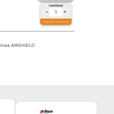
CANTIDAD
+
–
Hay
1
en el carrito
Linea AIRSHIELD