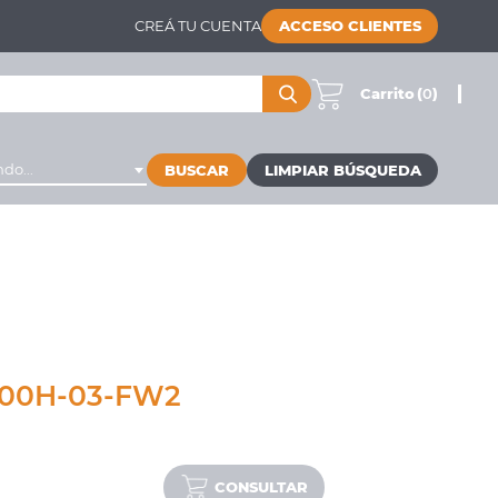
CREÁ TU CUENTA
ACCESO CLIENTES
Carrito
(
0
)
do...
BUSCAR
800H-03-FW2
CONSULTAR