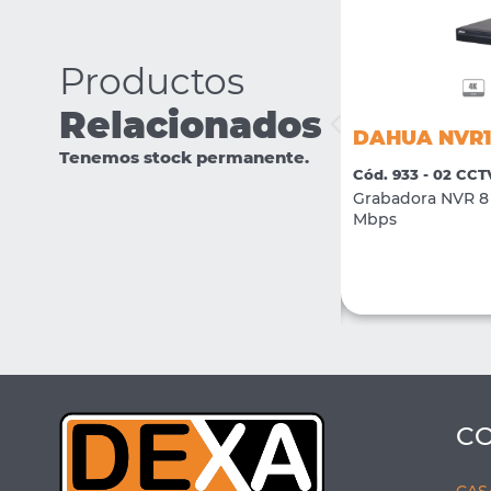
Productos
Relacionados
DAHUA IPC-HFW1239S1P-LED-
DAHUA NVR1
0280-S5
Tenemos stock permanente.
Cód. 933 - 02 CCT
Cód. 2381 - 02 CCTV
Grabadora NVR 8 
Camara IP Bullet Full Color 2Mpx H.265 +
Mbps
LED 15mts lente 2.8mm
VER MÁS
COMPRAR
C
CAS