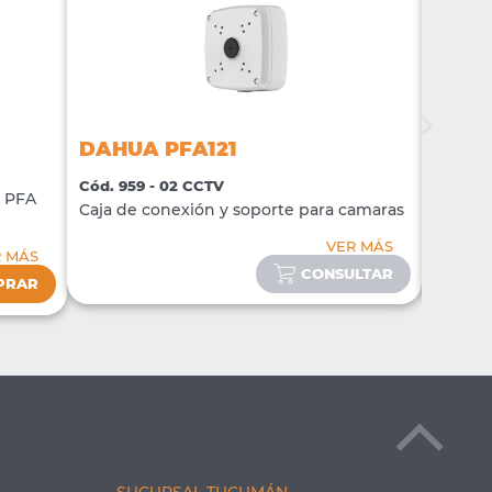
DAHUA PFA121
DAHU
Cód. 959 - 02 CCTV
Cód. 96
o PFA
Caja de conexión y soporte para camaras
Caja de
VER MÁS
R MÁS
CONSULTAR
PRAR
SUCURSAL TUCUMÁN