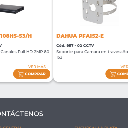
108HS-S3/H
DAHUA PFA152-E
V
Cód. 957 - 02 CCTV
Canales Full HD 2MP 80
Soporte para Camara en travesañ
152
VER MÁS
VE
COMPRAR
COM
ONTÁCTENOS
A CENTRAL
SUCURSAL LA PLATA