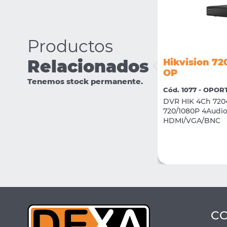
Productos
Relacionados
Hikvision 7
Hikvision DS-2CE76D0T-EXIPF
OP
Tenemos stock permanente.
Cód. 2420 - 02 CCTV
Cód. 1077 - OPO
Camara Domo Plastico 2Mp Interior
DVR HIK 4Ch 720
2.8mm IR 20M
720/1080P 4Audio
HDMI/VGA/BNC
VER MÁS
COMPRAR
C