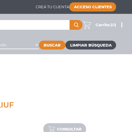
CREÁ TU CUENTA
ACCESO CLIENTES
Carrito
(
0
)
do...
BUSCAR
LIUF
CONSULTAR