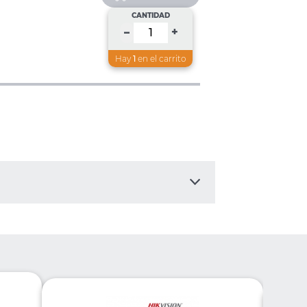
CANTIDAD
+
–
Hay
1
en el carrito