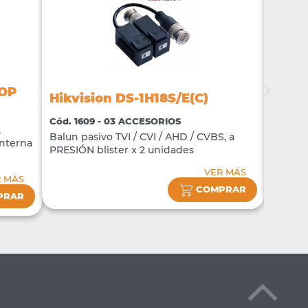
-OP
Hikvision DS-1H18S/E(C)
Hikvi
Cód. 1609 - 03 ACCESORIOS
Cód. 16
,
Balun pasivo TVI / CVI / AHD / CVBS, a
nterna
NVR DS
PRESIÓN blister x 2 unidades
VER MÁS
R MÁS
COMPRAR
PRAR