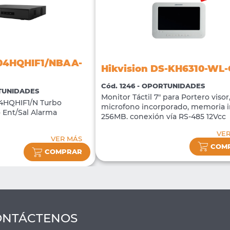
204HQHIF1/NBAA-
Hikvision DS-KH6310-WL
Cód. 1246 - OPORTUNIDADES
RTUNIDADES
Monitor Táctil 7" para Portero visor
4HQHIF1/N Turbo
microfono incorporado, memoria i
 Ent/Sal Alarma
256MB. conexión vía RS-485 12Vcc
VE
VER MÁS
COM
COMPRAR
ONTÁCTENOS