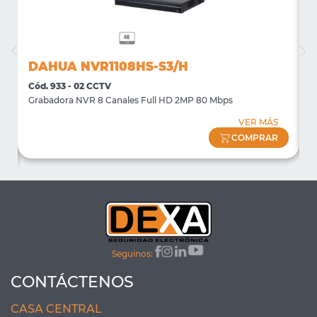
DAHUA NVR1108HS-S3/H
Cód. 933 - 02 CCTV
C
Grabadora NVR 8 Canales Full HD 2MP 80 Mbps
S
VER MÁS
COMPRAR
Seguinos:
CONTÁCTENOS
CASA CENTRAL