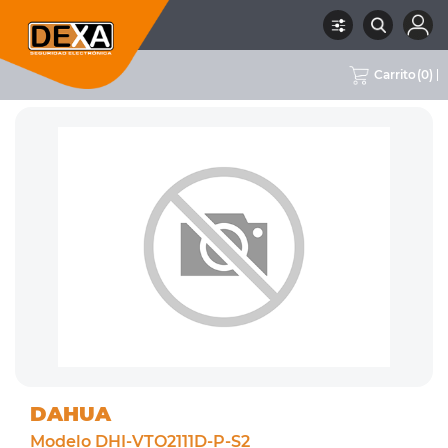
Carrito
(
0
)
RUBRO
02 CCTV
SUBRUBRO
PORTEROS VISORES
MARCA
DAHUA
DAHUA
Modelo DHI-VTO2111D-P-S2