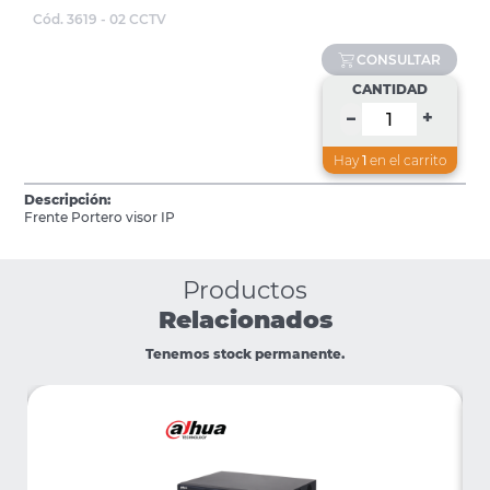
Cód. 3619 - 02 CCTV
CONSULTAR
CANTIDAD
+
–
Hay
1
en el carrito
Descripción:
Frente Portero visor IP
Productos
Relacionados
Tenemos stock permanente.