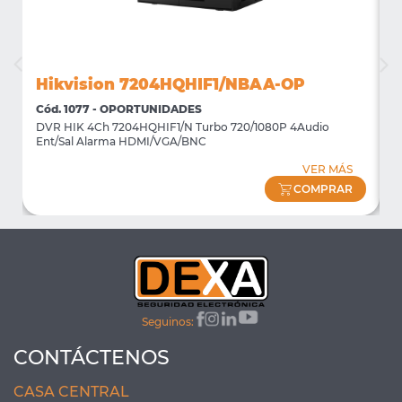
Hikvision 7204HQHIF1/NBAA-OP
Cód. 1077 - OPORTUNIDADES
C
DVR HIK 4Ch 7204HQHIF1/N Turbo 720/1080P 4Audio
M
Ent/Sal Alarma HDMI/VGA/BNC
m
VER MÁS
COMPRAR
Seguinos:
CONTÁCTENOS
CASA CENTRAL