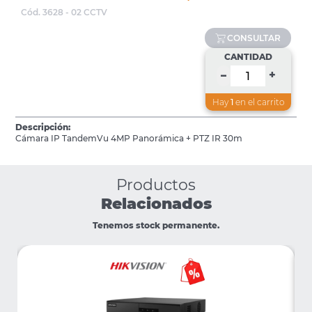
Cód. 3628 - 02 CCTV
CONSULTAR
CANTIDAD
+
–
Hay
1
en el carrito
Descripción:
Cámara IP TandemVu 4MP Panorámica + PTZ IR 30m
Productos
Relacionados
Tenemos stock permanente.