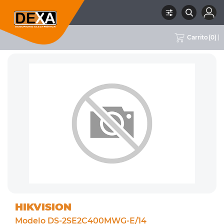
Carrito
(
0
)
RUBRO
02 CCTV
SUBRUBRO
CÁMARAS PTZ
MARCA
HIKVISION
HIKVISION
Modelo DS-2SE2C400MWG-E/14