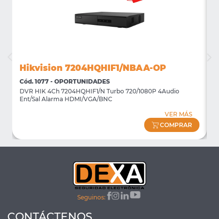
Hikvision 7204HQHIF1/NBAA-OP
Cód. 1077 - OPORTUNIDADES
C
DVR HIK 4Ch 7204HQHIF1/N Turbo 720/1080P 4Audio
M
Ent/Sal Alarma HDMI/VGA/BNC
m
VER MÁS
COMPRAR
Seguinos:
CONTÁCTENOS