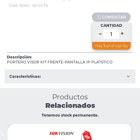
Cód. 3640 - 02 CCTV
CONSULTAR
CANTIDAD
+
–
Hay
1
en el carrito
Descripción:
PORTERO VISOR KIT FRENTE-PANTALLA IP PLA?STICO
Características:
Productos
Relacionados
Tenemos stock permanente.