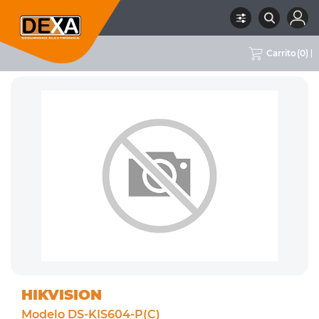
Carrito
(
0
)
RUBRO
02 CCTV
SUBRUBRO
PORTEROS VISORES
MARCA
HIKVISION
HIKVISION
Modelo DS-KIS604-P(C)