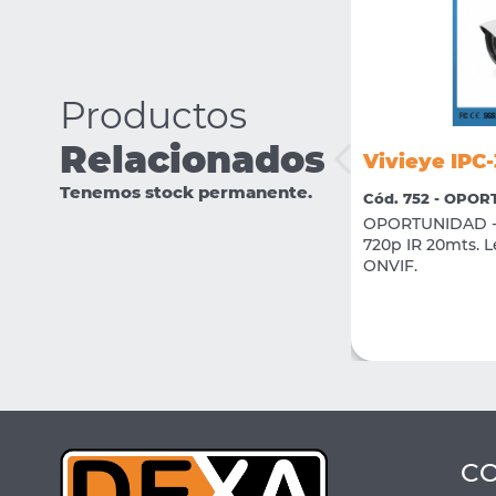
Productos
Relacionados
Vivieye IPC
Vivieye ST-RJ45M
Tenemos stock permanente.
Cód. 752 - OPO
Cód. 1225 - 08 CONECTIVIDAD
OPORTUNIDAD - 
Ficha de Red RJ-45 Metálica
720p IR 20mts. 
ONVIF.
VER MÁS
COMPRAR
C