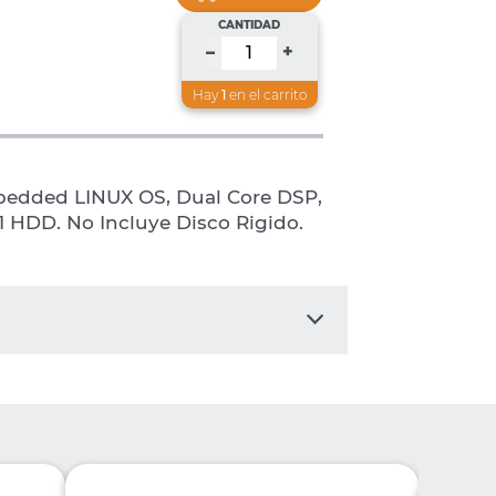
CANTIDAD
+
–
Hay
1
en el carrito
edded LINUX OS, Dual Core DSP,
 HDD. No Incluye Disco Rigido.