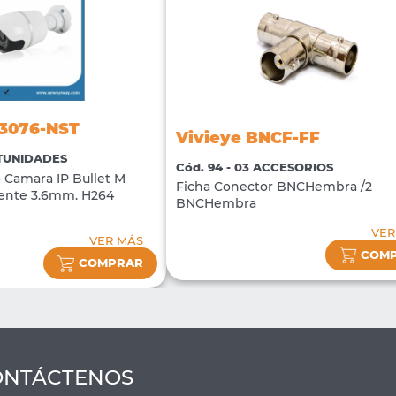
-3076-NST
Vivieye BNCF-FF
RTUNIDADES
Cód. 94 - 03 ACCESORIOS
Camara IP Bullet M
Ficha Conector BNCHembra /2
Lente 3.6mm. H264
BNCHembra
VER
VER MÁS
COM
COMPRAR
ONTÁCTENOS