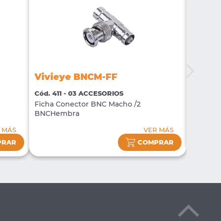
Vivieye BNCM-FF
Vivie
Cód. 411 - 03 ACCESORIOS
Cód. 23
Ficha Conector BNC Macho /2
Ficha 
BNCHembra
 MÁS
VER MÁS
PRAR
COMPRAR