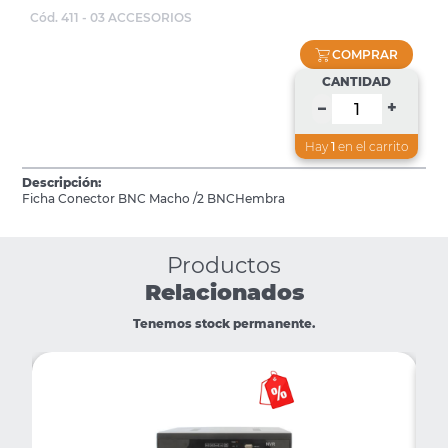
Cód. 411 - 03 ACCESORIOS
COMPRAR
CANTIDAD
+
–
Hay
1
en el carrito
Descripción:
Ficha Conector BNC Macho /2 BNCHembra
Productos
Relacionados
Tenemos stock permanente.