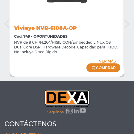
Vivieye NVR-6108A-OP
V
Cód. 749 - OPORTUNIDADES
Có
NVR de 8 CH./H.264/HISILICON/Embedded LINUX OS,
OP
Dual Core DSP, Hardware Decode. Capacidad para 1 HDD.
3.
S
No Incluye Disco Rigido.
R
VER MÁS
COMPRAR
Seguinos:
CONTÁCTENOS