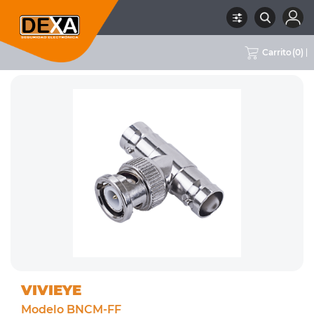
Carrito
(
0
)
RUBRO
03 ACCESORIOS
SUBRUBRO
FICHAS Y CONECTORES
MARCA
VIVIEYE
VIVIEYE
Modelo BNCM-FF