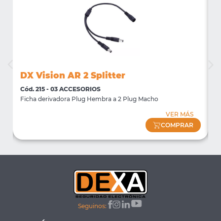
DX Vision AR 2 Splitter
D
Cód. 215 - 03 ACCESORIOS
C
Ficha derivadora Plug Hembra a 2 Plug Macho
F
VER MÁS
COMPRAR
Seguinos: