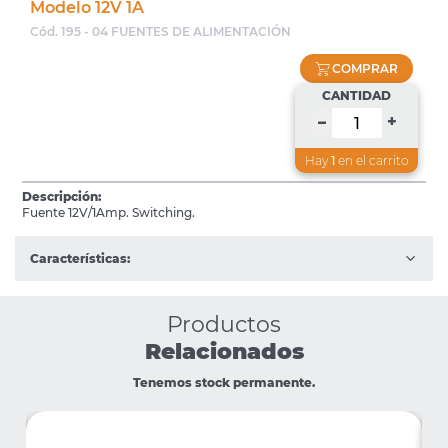
Modelo 12V 1A
Cód. 195 - 04 FUENTES DE ALIMENTACIÓN
COMPRAR
CANTIDAD
+
–
Hay
1
en el carrito
Descripción:
Fuente 12V/1Amp. Switching.
Características:
Productos
Relacionados
Tenemos stock permanente.